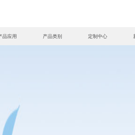
产品应用
产品类别
定制中心
械
线电缆
企业规模
军警通讯
设计研发
公司动态
内窥镜模组
发展历程
汽车电子
设计流程
行业资讯
线缆组件
组织架构
机床/机械人
我要定制
知识分享
气腹机加
企业相册